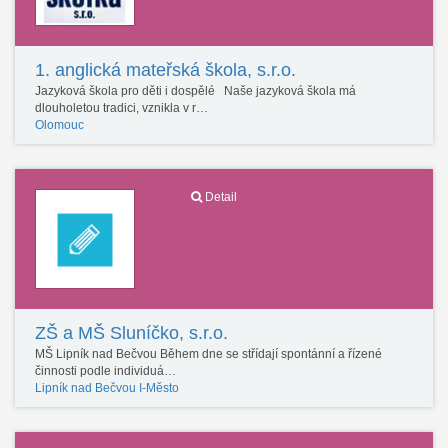
1. anglická mateřská škola, s.r.o.
Jazyková škola pro děti i dospělé Naše jazyková škola má
dlouholetou tradici, vznikla v r…
Olomouc
Detail
ZŠ a MŠ Sluníčko, s.r.o.
MŠ Lipník nad Bečvou Během dne se střídají spontánní a řízené
činnosti podle individuá…
Lipník nad Bečvou I-Město