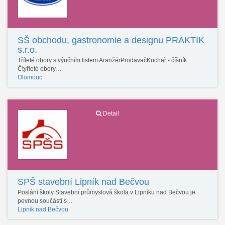
SŠ obchodu, gastronomie a designu PRAKTIK
s.r.o.
Tříleté obory s výučním listem AranžérProdavačKuchař - číšník
Čtyřleté obory…
Olomouc
Detail
SPŠ stavební Lipník nad Bečvou
Poslání školy Stavební průmyslová škola v Lipníku nad Bečvou je
pevnou součástí s…
Lipník nad Bečvou