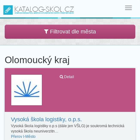
Toggl
navig
Filtrovat dle města
Olomoucký kraj
Detail
Vysoká škola logistiky, o.p.s.
Vysoká škola logistiky o.p.s (dále jen VŠLG) je soukromá technická
vysoká škola neuniverzitn…
Přerov I-Město