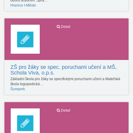
oboru učebním: Sprá…
Hranice I-Město
Detail
ZŠ pro žáky se spec. poruchami učení a MŠ,
Schola Viva, o.p.s.
Základní škola pro žáky se specifickými poruchami učení a Mateřská
škola logopedická…
Šumperk
Detail