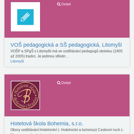
Detail
VOŠ pedagogická a SŠ pedagogická, Litomyšl
VOŠP a SPgŠ v Litomyšli má ve vzdělávání pedagogů stoletou (1905
až 2005) tradici. Je jedinou středn…
Litomyšl
Detail
Hotelová škola Bohemia, s.r.o.
Obory vzdělávání:Hotelnictví (- Hotelnictví a turismus) Cestovní ruch (-