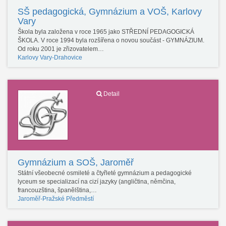
SŠ pedagogická, Gymnázium a VOŠ, Karlovy
Vary
Škola byla založena v roce 1965 jako STŘEDNÍ PEDAGOGICKÁ
ŠKOLA. V roce 1994 byla rozšířena o novou součást - GYMNÁZIUM.
Od roku 2001 je zřizovatelem…
Karlovy Vary-Drahovice
Detail
Gymnázium a SOŠ, Jaroměř
Státní všeobecné osmileté a čtyřleté gymnázium a pedagogické
lyceum se specializací na cizí jazyky (angličtina, němčina,
francouzština, španělština,…
Jaroměř-Pražské Předměstí