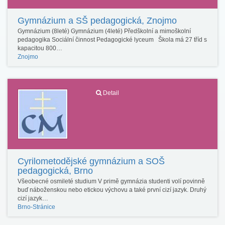
Gymnázium a SŠ pedagogická, Znojmo
Gymnázium (8leté) Gymnázium (4leté) Předškolní a mimoškolní
pedagogika Sociální činnost Pedagogické lyceum Škola má 27 tříd s
kapacitou 800…
Znojmo
Detail
Cyrilometodějské gymnázium a SOŠ
pedagogická, Brno
Všeobecné osmileté studium V primě gymnázia studenti volí povinně
buď náboženskou nebo etickou výchovu a také první cizí jazyk. Druhý
cizí jazyk…
Brno-Stránice