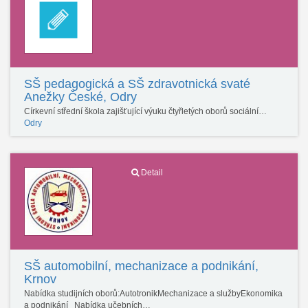
SŠ pedagogická a SŠ zdravotnická svaté
Anežky České, Odry
Církevní střední škola zajišťující výuku čtyřletých oborů sociální…
Odry
Detail
SŠ automobilní, mechanizace a podnikání,
Krnov
Nabídka studijních oborů:AutotronikMechanizace a službyEkonomika
a podnikání Nabídka učebních…