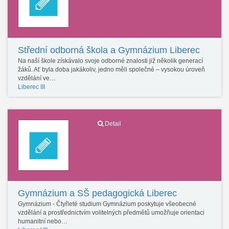
Střední odborná škola a Gymnázium Liberec
Na naší škole získávalo svoje odborné znalosti již několik generací
žáků. Ať byla doba jakákoliv, jedno měli společné – vysokou úroveň
vzdělání ve…
Liberec III
Detail
Gymnázium a SŠ pedagogická Liberec
Gymnázium - Čtyřleté studium Gymnázium poskytuje všeobecné
vzdělání a prostřednictvím volitelných předmětů umožňuje orientaci
humanitní nebo…