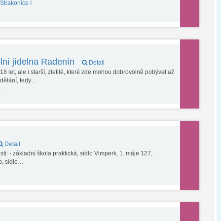
Strakonice I
lní jídelna Radenín
Detail
8 let, ale i starší, zletilé, které zde mohou dobrovolně pobývat až
dělání, tedy…
 -
Detail
ti: - základní škola praktická, sídlo Vimperk, 1. máje 127,
Šp, sídlo…