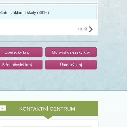
Státní základní školy (3816)
Základní u
Liberecký kraj
Moravskoslezský kraj
Středočeský kraj
Ústecký kraj
KONTAKTNÍ CENTRUM