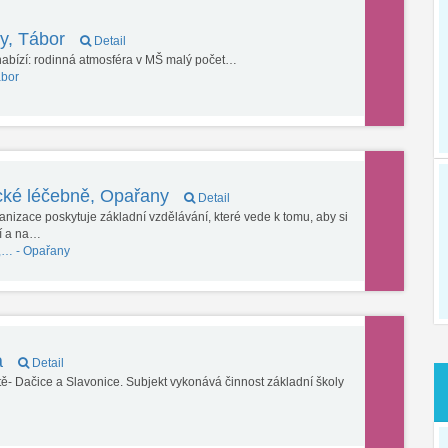
y, Tábor
Detail
nabízí: rodinná atmosféra v MŠ malý počet…
bor
ické léčebně, Opařany
Detail
nizace poskytuje základní vzdělávání, které vede k tomu, aby si
ní a na…
ě,… -
Opařany
a
Detail
tě- Dačice a Slavonice. Subjekt vykonává činnost základní školy