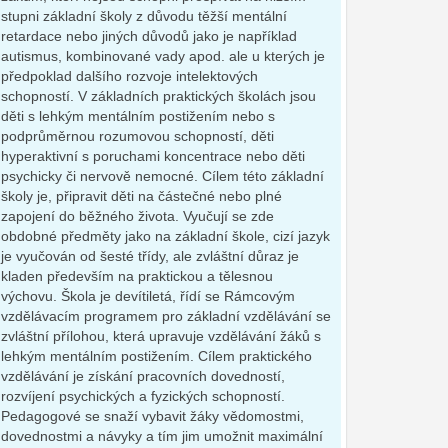
stupni základní školy z důvodu těžší mentální
retardace nebo jiných důvodů jako je například
autismus, kombinované vady apod. ale u kterých je
předpoklad dalšího rozvoje intelektových
schopností. V základních praktických školách jsou
děti s lehkým mentálním postižením nebo s
podprůměrnou rozumovou schopností, děti
hyperaktivní s poruchami koncentrace nebo děti
psychicky či nervově nemocné. Cílem této základní
školy je, připravit děti na částečné nebo plné
zapojení do běžného života. Vyučují se zde
obdobné předměty jako na základní škole, cizí jazyk
je vyučován od šesté třídy, ale zvláštní důraz je
kladen především na praktickou a tělesnou
výchovu. Škola je devítiletá, řídí se Rámcovým
vzdělávacím programem pro základní vzdělávání se
zvláštní přílohou, která upravuje vzdělávání žáků s
lehkým mentálním postižením. Cílem praktického
vzdělávání je získání pracovních dovedností,
rozvíjení psychických a fyzických schopností.
Pedagogové se snaží vybavit žáky vědomostmi,
dovednostmi a návyky a tím jim umožnit maximální