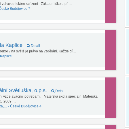
i zdravotnickém zařízení - Základní školu při…
České Budějovice 7
ola Kaplice
Detail
ekoliv na světě je právo na vzdělání. Každé dí…
Kaplice
lní Světluška, o.p.s.
Detail
ími vzdělávacími potřebami. Mateřská škola speciální Mateřská
roku 2009.…
ška,… -
České Budějovice 4