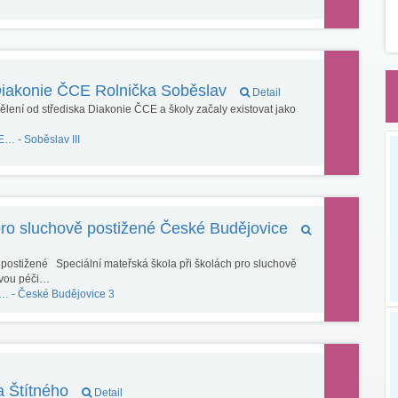
Diakonie ČCE Rolnička Soběslav
Detail
lení od střediska Diakonie ČCE a školy začaly existovat jako
CE… -
Soběslav III
pro sluchově postižené České Budějovice
 postižené Speciální mateřská škola při školách pro sluchově
svou péči…
ě… -
České Budějovice 3
a Štítného
Detail