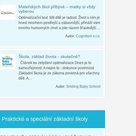
Mateřských škol přibývá – matky si vždy
vyberou
Optimalizační text Mít dítě je radost. Život s ním je
hned mnohem pestřejší a zábavnější, přináší vám
mnoho humorných chvil a jste rázem šťastnější.…
Autor:
Cognitum s.r.o.
Škola, základ života - skutečně?
Článek ke zelpšení optimalizace Dnes je to
samozřejmost. A nejen to - dokonce povinnost.
Základní škola je ze zákona povinná pro všechny
děti. A…
Autor:
Smiling Baby School
Praktické a speciální základní školy