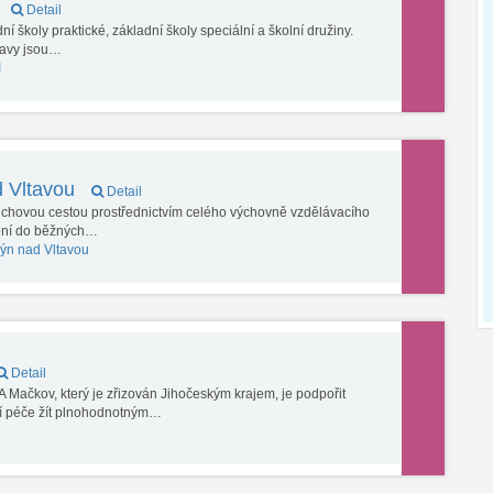
Detail
í školy praktické, základní školy speciální a školní družiny.
tavy jsou…
I
d Vltavou
Detail
luchovou cestou prostřednictvím celého výchovně vzdělávacího
zení do běžných…
ýn nad Vltavou
Detail
ačkov, který je zřizován Jihočeským krajem, je podpořit
ní péče žít plnohodnotným…