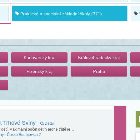
Praktické a speciální základní školy (371)
Karlovarský kraj
Královehradecký kraj
Plzeňský kraj
Praha
a Trhové Sviny
Detail
dětí. Maximální počet dětí v jedné třídě je…
ny -
České Budějovice 2