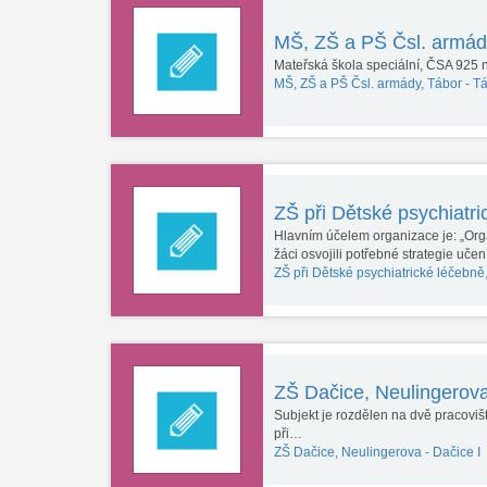
MŠ, ZŠ a PŠ Čsl. armád
Mateřská škola speciální, ČSA 925 
MŠ, ZŠ a PŠ Čsl. armády, Tábor -
Tá
ZŠ při Dětské psychiatr
Hlavním účelem organizace je: „Orga
žáci osvojili potřebné strategie uče
ZŠ při Dětské psychiatrické léčebn
ZŠ Dačice, Neulingerov
Subjekt je rozdělen na dvě pracoviš
při…
ZŠ Dačice, Neulingerova -
Dačice I