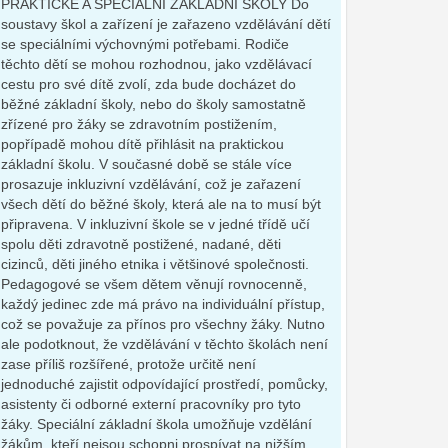
PRAKTICKÉ A SPECIÁLNÍ ZÁKLADNÍ ŠKOLY Do
soustavy škol a zařízení je zařazeno vzdělávání dětí
se speciálními výchovnými potřebami. Rodiče
těchto dětí se mohou rozhodnou, jako vzdělávací
cestu pro své dítě zvolí, zda bude docházet do
běžné základní školy, nebo do školy samostatně
zřízené pro žáky se zdravotním postižením,
popřípadě mohou dítě přihlásit na praktickou
základní školu. V současné době se stále více
prosazuje inkluzivní vzdělávání, což je zařazení
všech dětí do běžné školy, která ale na to musí být
připravena. V inkluzivní škole se v jedné třídě učí
spolu děti zdravotně postižené, nadané, děti
cizinců, děti jiného etnika i většinové společnosti.
Pedagogové se všem dětem věnují rovnocenně,
každý jedinec zde má právo na individuální přístup,
což se považuje za přínos pro všechny žáky. Nutno
ale podotknout, že vzdělávání v těchto školách není
zase příliš rozšířené, protože určitě není
jednoduché zajistit odpovídající prostředí, pomůcky,
asistenty či odborné externí pracovníky pro tyto
žáky. Speciální základní škola umožňuje vzdělání
žákům, kteří nejsou schopni prospívat na nižším