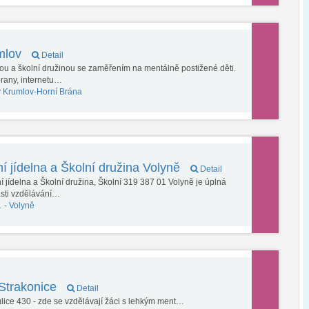
umlov
Detail
nou a školní družinou se zaměřením na mentálně postižené děti.
brany, internetu…
 Krumlov-Horní Brána
í jídelna a Školní družina Volyně
Detail
í jídelna a Školní družina, Školní 319 387 01 Volyně je úplná
ásti vzdělávání…
… -
Volyně
Strakonice
Detail
ulice 430 - zde se vzdělávají žáci s lehkým ment…