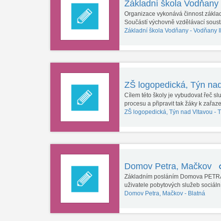
Základní škola Vodňany
Organizace vykonává činnost základn
Součástí výchovně vzdělávací sous
Základní škola Vodňany -
Vodňany I
ZŠ logopedická, Týn na
Cílem této školy je vybudovat řeč s
procesu a připravit tak žáky k zařa
ZŠ logopedická, Týn nad Vltavou -
T
Domov Petra, Mačkov
Základním posláním Domova PETRA M
uživatele pobytových služeb sociál
Domov Petra, Mačkov -
Blatná