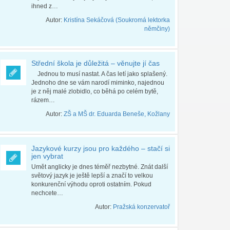
ihned z…
Autor:
Kristína Sekáčová (Soukromá lektorka
němčiny)
Střední škola je důležitá – věnujte jí čas
Jednou to musí nastat. A čas letí jako splašený.
Jednoho dne se vám narodí miminko, najednou
je z něj malé zlobidlo, co běhá po celém bytě,
rázem…
Autor:
ZŠ a MŠ dr. Eduarda Beneše, Kožlany
Jazykové kurzy jsou pro každého – stačí si
jen vybrat
Umět anglicky je dnes téměř nezbytné. Znát další
světový jazyk je ještě lepší a značí to velkou
konkurenční výhodu oproti ostatním. Pokud
nechcete…
Autor:
Pražská konzervatoř