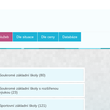
služeb
Dle situace
Dle ceny
Databáze
Soukromé základní školy (80)
Základní ja
Soukromé základní školy s rozšířenou
Základní š
výukou (23)
postižené 
Sportovní základní školy (121)
Základní š