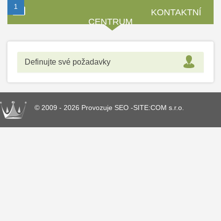
1
2
3
4
5
6
7
8
KONTAKTNÍ
CENTRUM
Definujte své požadavky
© 2009 - 2026 Provozuje SEO -SITE:COM s.r.o.