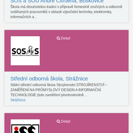
SOŠ a SOU André Citroëna, Boskovice
Škola má dlouholetou tradici v přípravě řemeslně zručných a odborně
vzdělaných pracovníků v oblasti výpočetní techniky, elektroniky,
informačních a…
Detail
Střední odborná škola, Strážnice
Státní střední odborná škola Strojírenství STROJÍRENSTVÍ –
ZAMĚŘENÍ NA PRŮMYSLOVÝ DESIGN A INFORMAČNÍ
TECHNOLOGIE (toto zaměření plnohodnotně…
Strážnice
Detail