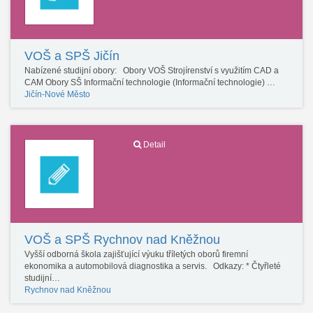
VOŠ a SPŠ Jičín
Nabízené studijní obory: Obory VOŠ Strojírenství s využitím CAD a
CAM Obory SŠ Informační technologie (Informační technologie) …
Jičín-Nové Město
Detail
VOŠ a SPŠ Rychnov nad Kněžnou
Vyšší odborná škola zajišťující výuku tříletých oborů firemní
ekonomika a automobilová diagnostika a servis. Odkazy: * Čtyřleté
studijní…
Rychnov nad Kněžnou