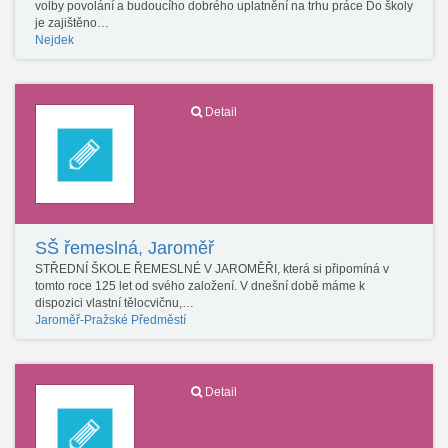
volby povolání a budoucího dobrého uplatnění na trhu práce Do školy
je zajištěno…
Nejdek
Detail
SŠ řemeslná, Jaroměř
STŘEDNÍ ŠKOLE ŘEMESLNÉ V JAROMĚŘI, která si připomíná v
tomto roce 125 let od svého založení. V dnešní době máme k
dispozici vlastní tělocvičnu,…
Jaroměř-Pražské Předměstí
Detail