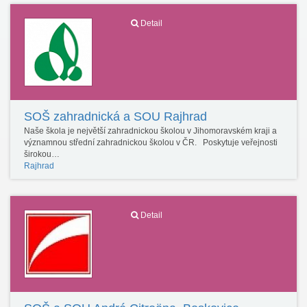
Detail
SOŠ zahradnická a SOU Rajhrad
Naše škola je největší zahradnickou školou v Jihomoravském kraji a
významnou střední zahradnickou školou v ČR. Poskytuje veřejnosti
širokou…
Rajhrad
Detail