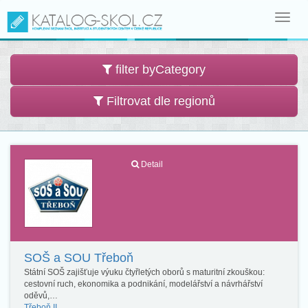
Toggl
navig
filter byCategory
Filtrovat dle regionů
Detail
SOŠ a SOU Třeboň
Státní SOŠ zajišťuje výuku čtyřletých oborů s maturitní zkouškou:
cestovní ruch, ekonomika a podnikání, modelářství a návrhářství
oděvů,…
Třeboň II