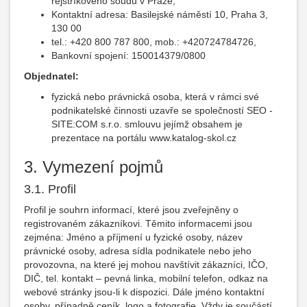
rejstříkového soudu v Praze,
Kontaktní adresa: Basilejské náměstí 10, Praha 3,
130 00
tel.: +420 800 787 800, mob.: +420724784726,
Bankovní spojení: 150014379/0800
Objednatel:
fyzická nebo právnická osoba, která v rámci své
podnikatelské činnosti uzavře se společností SEO -
SITE:COM s.r.o. smlouvu jejímž obsahem je
prezentace na portálu www.katalog-skol.cz
3. Vymezení pojmů
3.1. Profil
Profil je souhrn informací, které jsou zveřejněny o
registrovaném zákazníkovi. Těmito informacemi jsou
zejména: Jméno a příjmení u fyzické osoby, název
právnické osoby, adresa sídla podnikatele nebo jeho
provozovna, na které jej mohou navštívit zákazníci, IČO,
DIČ, tel. kontakt – pevná linka, mobilní telefon, odkaz na
webové stránky jsou-li k dispozici. Dále jméno kontaktní
osoby, případně ceník, logo a fotografie. Vždy je součástí