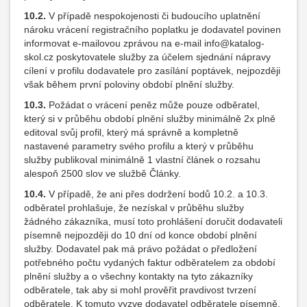
10.2.
V případě nespokojenosti či budoucího uplatnění
nároku vrácení registračního poplatku je dodavatel povinen
informovat e-mailovou zprávou na e-mail info@katalog-
skol.cz poskytovatele služby za účelem sjednání nápravy
cílení v profilu dodavatele pro zasílání poptávek, nejpozději
však během první poloviny období plnění služby.
10.3.
Požádat o vrácení peněz může pouze odběratel,
který si v průběhu období plnění služby minimálně 2x plně
editoval svůj profil, který má správně a kompletně
nastavené parametry svého profilu a který v průběhu
služby publikoval minimálně 1 vlastní článek o rozsahu
alespoň 2500 slov ve službě Články.
10.4.
V případě, že ani přes dodržení bodů 10.2. a 10.3.
odběratel prohlašuje, že nezískal v průběhu služby
žádného zákazníka, musí toto prohlášení doručit dodavateli
písemně nejpozději do 10 dní od konce období plnění
služby. Dodavatel pak má právo požádat o předložení
potřebného počtu vydaných faktur odběratelem za období
plnění služby a o všechny kontakty na tyto zákazníky
odběratele, tak aby si mohl prověřit pravdivost tvrzení
odběratele. K tomuto vyzve dodavatel odběratele písemně,