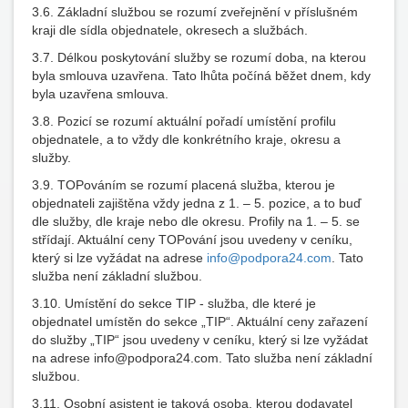
3.6. Základní službou se rozumí zveřejnění v příslušném
kraji dle sídla objednatele, okresech a službách.
3.7. Délkou poskytování služby se rozumí doba, na kterou
byla smlouva uzavřena. Tato lhůta počíná běžet dnem, kdy
byla uzavřena smlouva.
3.8. Pozicí se rozumí aktuální pořadí umístění profilu
objednatele, a to vždy dle konkrétního kraje, okresu a
služby.
3.9. TOPováním se rozumí placená služba, kterou je
objednateli zajištěna vždy jedna z 1. – 5. pozice, a to buď
dle služby, dle kraje nebo dle okresu. Profily na 1. – 5. se
střídají. Aktuální ceny TOPování jsou uvedeny v ceníku,
který si lze vyžádat na adrese
info@podpora24.com
. Tato
služba není základní službou.
3.10. Umístění do sekce TIP - služba, dle které je
objednatel umístěn do sekce „TIP“. Aktuální ceny zařazení
do služby „TIP“ jsou uvedeny v ceníku, který si lze vyžádat
na adrese info@podpora24.com. Tato služba není základní
službou.
3.11. Osobní asistent je taková osoba, kterou dodavatel