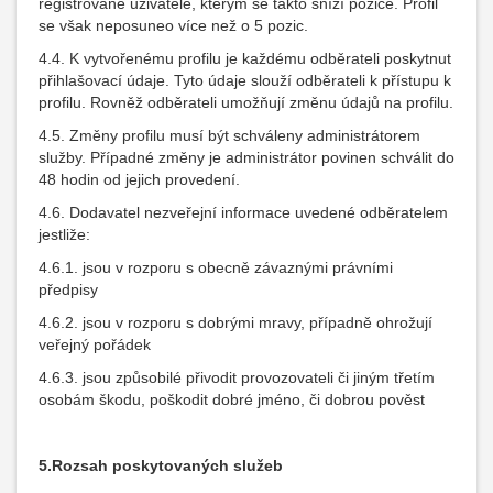
registrované uživatele, kterým se takto sníží pozice. Profil
se však neposuneo více než o 5 pozic.
4.4. K vytvořenému profilu je každému odběrateli poskytnut
přihlašovací údaje. Tyto údaje slouží odběrateli k přístupu k
profilu. Rovněž odběrateli umožňují změnu údajů na profilu.
4.5. Změny profilu musí být schváleny administrátorem
služby. Případné změny je administrátor povinen schválit do
48 hodin od jejich provedení.
4.6. Dodavatel nezveřejní informace uvedené odběratelem
jestliže:
4.6.1. jsou v rozporu s obecně závaznými právními
předpisy
4.6.2. jsou v rozporu s dobrými mravy, případně ohrožují
veřejný pořádek
4.6.3. jsou způsobilé přivodit provozovateli či jiným třetím
osobám škodu, poškodit dobré jméno, či dobrou pověst
5.Rozsah poskytovaných služeb