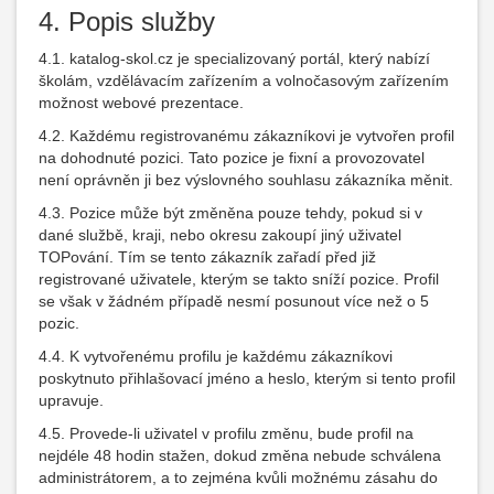
4. Popis služby
4.1. katalog-skol.cz je specializovaný portál, který nabízí
školám, vzdělávacím zařízením a volnočasovým zařízením
možnost webové prezentace.
4.2. Každému registrovanému zákazníkovi je vytvořen profil
na dohodnuté pozici. Tato pozice je fixní a provozovatel
není oprávněn ji bez výslovného souhlasu zákazníka měnit.
4.3. Pozice může být změněna pouze tehdy, pokud si v
dané službě, kraji, nebo okresu zakoupí jiný uživatel
TOPování. Tím se tento zákazník zařadí před již
registrované uživatele, kterým se takto sníží pozice. Profil
se však v žádném případě nesmí posunout více než o 5
pozic.
4.4. K vytvořenému profilu je každému zákazníkovi
poskytnuto přihlašovací jméno a heslo, kterým si tento profil
upravuje.
4.5. Provede-li uživatel v profilu změnu, bude profil na
nejdéle 48 hodin stažen, dokud změna nebude schválena
administrátorem, a to zejména kvůli možnému zásahu do