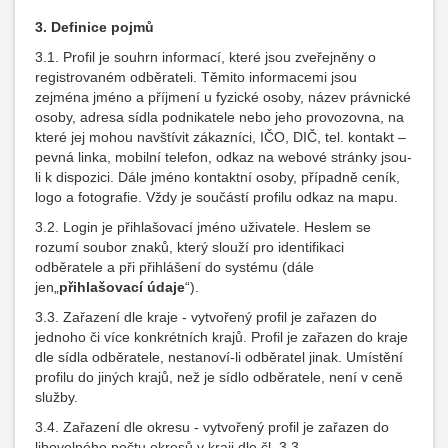
3.
Definice pojmů
3.1. Profil je souhrn informací, které jsou zveřejněny o
registrovaném odběrateli. Těmito informacemi jsou
zejména jméno a příjmení u fyzické osoby, název právnické
osoby, adresa sídla podnikatele nebo jeho provozovna, na
které jej mohou navštívit zákazníci, IČO, DIČ, tel. kontakt –
pevná linka, mobilní telefon, odkaz na webové stránky jsou-
li k dispozici. Dále jméno kontaktní osoby, případně ceník,
logo a fotografie. Vždy je součástí profilu odkaz na mapu.
3.2. Login je přihlašovací jméno uživatele. Heslem se
rozumí soubor znaků, který slouží pro identifikaci
odběratele a při přihlášení do systému (dále
jen„
přihlašovací údaje
“).
3.3. Zařazení dle kraje - vytvořený profil je zařazen do
jednoho či více konkrétních krajů. Profil je zařazen do kraje
dle sídla odběratele, nestanoví-li odběratel jinak. Umístění
profilu do jiných krajů, než je sídlo odběratele, není v ceně
služby.
3.4. Zařazení dle okresu - vytvořený profil je zařazen do
libovolného počtu okresů v kraji dle čl. 3.3.