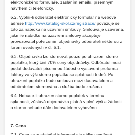
elektronického formuláře, zasláním emailu, písemným
návrhem či telefonicky.
6.2. Vyplní-li odběratel elektronický formulář na webové
adrese
http://www.katalog-skol.cz/registrace/
považuje se
toto za nabídku na uzavření smlouvy. Smlouva je uzavřena,
jakmile nabídku na uzavření smlouvy akceptuje
provozovatel potvrzením objednávky odběrateli některou z
forem uvedených v čl. 6.1.
6.3. Objednávku lze stornovat pouze po uhrazení storno
poplatku, který činí 70% ceny objednávky. Odběratel musí
podat dodavateli písemnou žádost o vystavení proforma
faktury ve výši storno poplatku se splatností 5 dnů. Po
uhrazení poplatku bude smlouva mezi dodavatelem a
odběratelem stornována a služba bude zrušena.
6.4. Nebude-li uhrazen storno poplatek v termínu
splatnosti, zůstává objednávka platná v plné výši a žádosti
o storno nebude dále dodavatelem vyhověno.
7.
Cena
7.1. Cena za zveřejnění informací dle délky uzavřené