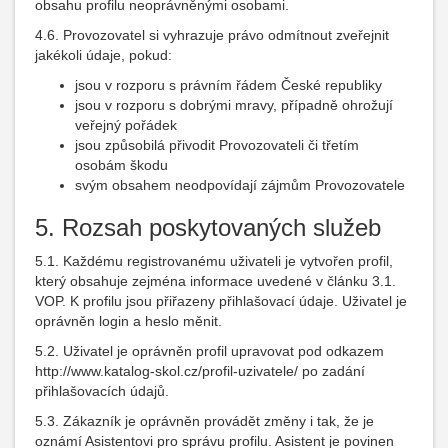
obsahu profilu neoprávněnými osobami.
4.6. Provozovatel si vyhrazuje právo odmítnout zveřejnit
jakékoli údaje, pokud:
jsou v rozporu s právním řádem České republiky
jsou v rozporu s dobrými mravy, případně ohrožují
veřejný pořádek
jsou způsobilá přivodit Provozovateli či třetím
osobám škodu
svým obsahem neodpovídají zájmům Provozovatele
5. Rozsah poskytovaných služeb
5.1. Každému registrovanému uživateli je vytvořen profil,
který obsahuje zejména informace uvedené v článku 3.1.
VOP. K profilu jsou přiřazeny přihlašovací údaje. Uživatel je
oprávněn login a heslo měnit.
5.2. Uživatel je oprávněn profil upravovat pod odkazem
http://www.katalog-skol.cz/profil-uzivatele/ po zadání
přihlašovacích údajů.
5.3. Zákazník je oprávněn provádět změny i tak, že je
oznámí Asistentovi pro správu profilu. Asistent je povinen