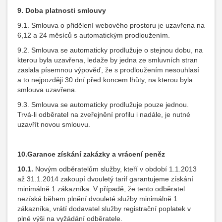
9.
Doba platnosti smlouvy
9.1. Smlouva o přidělení webového prostoru je uzavřena na
6,12 a 24 měsíců s automatickým prodloužením.
9.2. Smlouva se automaticky prodlužuje o stejnou dobu, na
kterou byla uzavřena, ledaže by jedna ze smluvních stran
zaslala písemnou výpověď, že s prodloužením nesouhlasí
a to nejpozději 30 dní před koncem lhůty, na kterou byla
smlouva uzavřena.
9.3. Smlouva se automaticky prodlužuje pouze jednou.
Trvá-li odběratel na zveřejnění profilu i nadále, je nutné
uzavřít novou smlouvu.
10.
Garance
získání zakázky
a
vrácení peněz
10.1.
Novým odběratelům služby, kteří v období 1.1.2013
až 31.1.2014 zakoupí dvouletý tarif garantujeme získání
minimálně 1 zákazníka. V případě, že tento odběratel
nezíská během plnění dvouleté služby minimálně 1
zákazníka, vrátí dodavatel služby registrační poplatek v
plné výši na vyžádání odběratele.