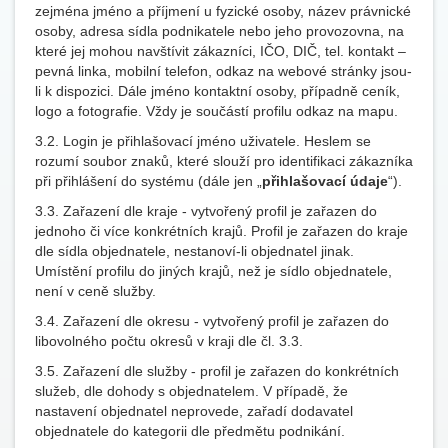
zejména jméno a příjmení u fyzické osoby, název právnické
osoby, adresa sídla podnikatele nebo jeho provozovna, na
které jej mohou navštívit zákazníci, IČO, DIČ, tel. kontakt –
pevná linka, mobilní telefon, odkaz na webové stránky jsou-
li k dispozici. Dále jméno kontaktní osoby, případně ceník,
logo a fotografie. Vždy je součástí profilu odkaz na mapu.
3.2. Login je přihlašovací jméno uživatele. Heslem se
rozumí soubor znaků, které slouží pro identifikaci zákazníka
při přihlášení do systému (dále jen „
přihlašovací údaje
“).
3.3. Zařazení dle kraje - vytvořený profil je zařazen do
jednoho či více konkrétních krajů. Profil je zařazen do kraje
dle sídla objednatele, nestanoví-li objednatel jinak.
Umístění profilu do jiných krajů, než je sídlo objednatele,
není v ceně služby.
3.4. Zařazení dle okresu - vytvořený profil je zařazen do
libovolného počtu okresů v kraji dle čl. 3.3.
3.5. Zařazení dle služby - profil je zařazen do konkrétních
služeb, dle dohody s objednatelem. V případě, že
nastavení objednatel neprovede, zařadí dodavatel
objednatele do kategorii dle předmětu podnikání.