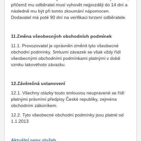
přičemž mu odběratel musí vyhovět nejpozději do 14 dní a
následně mu být při tomto zkoumání nápomocen.
Dodavatel má poté 90 dní na verifikaci tvrzení odběratele.
11.
Změna všeobecných obchodních podmínek
11.1. Provozovatel je oprávněn změnit tyto všeobecné
obchodní podmínky. Smluvní závazek se však vždy řídí
všeobecnými obchodními podmínkami platnými v době
vzniku takovéhoto závazku.
12.
Závěrečná ustanovení
12.1. Všechny otázky touto smlouvou neupravené se řídí
platnými právními předpisy České republiky, zejména
obchodním zákoníkem.
12.2. Tyto všeobecné obchodní podmínky jsou platné od
1.1.2013
Aktuální ceny služeb