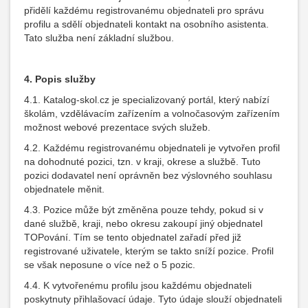
přidělí každému registrovanému objednateli pro správu
profilu a sdělí objednateli kontakt na osobního asistenta.
Tato služba není základní službou.
4. Popis služby
4.1. Katalog-skol.cz je specializovaný portál, který nabízí
školám, vzdělávacím zařízením a volnočasovým zařízením
možnost webové prezentace svých služeb.
4.2. Každému registrovanému objednateli je vytvořen profil
na dohodnuté pozici, tzn. v kraji, okrese a službě. Tuto
pozici dodavatel není oprávněn bez výslovného souhlasu
objednatele měnit.
4.3. Pozice může být změněna pouze tehdy, pokud si v
dané službě, kraji, nebo okresu zakoupí jiný objednatel
TOPování. Tím se tento objednatel zařadí před již
registrované uživatele, kterým se takto sníží pozice. Profil
se však neposune o více než o 5 pozic.
4.4. K vytvořenému profilu jsou každému objednateli
poskytnuty přihlašovací údaje. Tyto údaje slouží objednateli