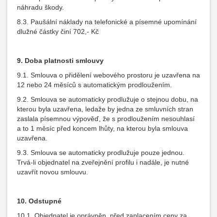
náhradu škody.
8.3. Paušální náklady na telefonické a písemné upomínání
dlužné částky činí 702,- Kč
9. Doba platnosti smlouvy
9.1. Smlouva o přidělení webového prostoru je uzavřena na
12 nebo 24 měsíců s automatickým prodloužením.
9.2. Smlouva se automaticky prodlužuje o stejnou dobu, na
kterou byla uzavřena, ledaže by jedna ze smluvních stran
zaslala písemnou výpověď, že s prodloužením nesouhlasí
a to 1 měsíc před koncem lhůty, na kterou byla smlouva
uzavřena.
9.3. Smlouva se automaticky prodlužuje pouze jednou.
Trvá-li objednatel na zveřejnění profilu i nadále, je nutné
uzavřít novou smlouvu.
10. Odstupné
10.1. Objednatel je oprávněn, před zaplacením ceny za