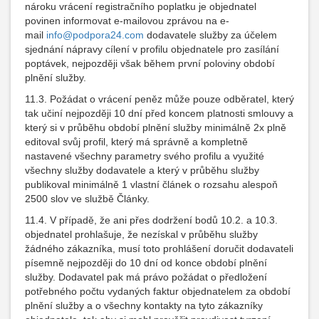
nároku vrácení registračního poplatku je objednatel
povinen informovat e-mailovou zprávou na e-
mail
info@podpora24.com
dodavatele služby za účelem
sjednání nápravy cílení v profilu objednatele pro zasílání
poptávek, nejpozději však během první poloviny období
plnění služby.
11.3. Požádat o vrácení peněz může pouze odběratel, který
tak učiní nejpozději 10 dní před koncem platnosti smlouvy a
který si v průběhu období plnění služby minimálně 2x plně
editoval svůj profil, který má správně a kompletně
nastavené všechny parametry svého profilu a využité
všechny služby dodavatele a který v průběhu služby
publikoval minimálně 1 vlastní článek o rozsahu alespoň
2500 slov ve službě Články.
11.4. V případě, že ani přes dodržení bodů 10.2. a 10.3.
objednatel prohlašuje, že nezískal v průběhu služby
žádného zákazníka, musí toto prohlášení doručit dodavateli
písemně nejpozději do 10 dní od konce období plnění
služby. Dodavatel pak má právo požádat o předložení
potřebného počtu vydaných faktur objednatelem za období
plnění služby a o všechny kontakty na tyto zákazníky