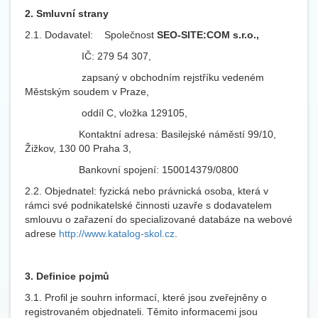
2. Smluvní strany
2.1. Dodavatel: Společnost
SEO-SITE:COM s.r.o.,
IČ: 279 54 307,
zapsaný v obchodním rejstříku vedeném
Městským soudem v Praze,
oddíl C, vložka 129105,
Kontaktní adresa: Basilejské náměstí 99/10,
Žižkov, 130 00 Praha 3,
Bankovní spojení: 150014379/0800
2.2. Objednatel: fyzická nebo právnická osoba, která v
rámci své podnikatelské činnosti uzavře s dodavatelem
smlouvu o zařazení do specializované databáze na webové
adrese
http://www.katalog-skol.cz
.
3. Definice pojmů
3.1. Profil je souhrn informací, které jsou zveřejněny o
registrovaném objednateli. Těmito informacemi jsou