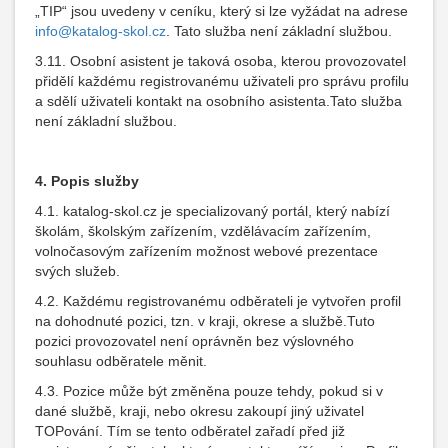
„TIP“ jsou uvedeny v ceníku, který si lze vyžádat na adrese
info@katalog-skol.cz
. Tato služba není základní službou.
3.11. Osobní asistent je taková osoba, kterou provozovatel
přidělí každému registrovanému uživateli pro správu profilu
a sdělí uživateli kontakt na osobního asistenta.Tato služba
není základní službou.
4.
Popis služby
4.1. katalog-skol.cz je specializovaný portál, který nabízí
školám, školským zařízením, vzdělávacím zařízením,
volnočasovým zařízením možnost webové prezentace
svých služeb.
4.2. Každému registrovanému odběrateli je vytvořen profil
na dohodnuté pozici, tzn. v kraji, okrese a službě.Tuto
pozici provozovatel není oprávněn bez výslovného
souhlasu odběratele měnit.
4.3. Pozice může být změněna pouze tehdy, pokud si v
dané službě, kraji, nebo okresu zakoupí jiný uživatel
TOPování. Tím se tento odběratel zařadí před již