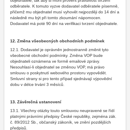
objednatele, tak aby si mohl prověřit pravdivost tvrzení
odběratele. K tomuto vyzve dodavatel odběratele písemně,
přičemž mu objednatel musí vyhovět nejpozději do 14 dní a
následně mu být při tomto zkoumání nápomocen.
Dodavatel má poté 90 dní na verifikaci tvrzení objednatele.
12. Změna všeobecných obchodních podmínek
12.1. Dodavatel je oprávněn jednostranně změnit tyto
všeobecné obchodní podmínky. Změna VOP bude
objednateli oznámena ve formě emailové zprávy.
Nesouhlasí-li objednatel se změnou VOP, má právo
smlouvu o poskytnutí webového prostoru vypovědět.
Smluvní strany si pro tento případ sjednávají výpovědní
dobu v délce trvání 3 měsíců.
13. Závěrečná ustanovení
13.1. Všechny otázky touto smlouvou neupravené se řídí
platnými právními předpisy České republiky, zejména zák.
č. 89/2012 Sb., občanský zákoník, ve znění pozdějších
předpisů.