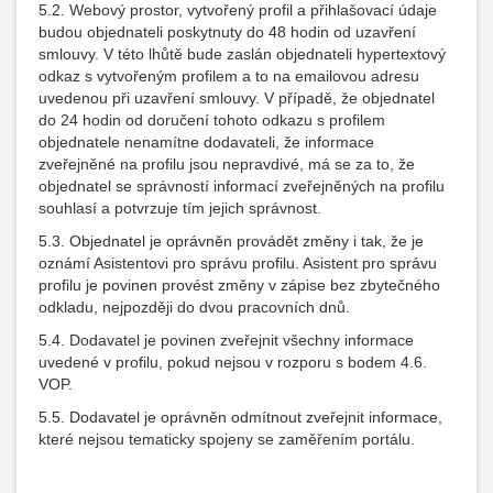
5.2. Webový prostor, vytvořený profil a přihlašovací údaje
budou objednateli poskytnuty do 48 hodin od uzavření
smlouvy. V této lhůtě bude zaslán objednateli hypertextový
odkaz s vytvořeným profilem a to na emailovou adresu
uvedenou při uzavření smlouvy. V případě, že objednatel
do 24 hodin od doručení tohoto odkazu s profilem
objednatele nenamítne dodavateli, že informace
zveřejněné na profilu jsou nepravdivé, má se za to, že
objednatel se správností informací zveřejněných na profilu
souhlasí a potvrzuje tím jejich správnost.
5.3. Objednatel je oprávněn provádět změny i tak, že je
oznámí Asistentovi pro správu profilu. Asistent pro správu
profilu je povinen provést změny v zápise bez zbytečného
odkladu, nejpozději do dvou pracovních dnů.
5.4. Dodavatel je povinen zveřejnit všechny informace
uvedené v profilu, pokud nejsou v rozporu s bodem 4.6.
VOP.
5.5. Dodavatel je oprávněn odmítnout zveřejnit informace,
které nejsou tematicky spojeny se zaměřením portálu.