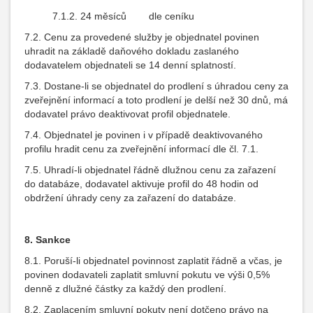
7.1.2. 24 měsíců dle ceníku
7.2. Cenu za provedené služby je objednatel povinen
uhradit na základě daňového dokladu zaslaného
dodavatelem objednateli se 14 denní splatností.
7.3. Dostane-li se objednatel do prodlení s úhradou ceny za
zveřejnění informací a toto prodlení je delší než 30 dnů, má
dodavatel právo deaktivovat profil objednatele.
7.4. Objednatel je povinen i v případě deaktivovaného
profilu hradit cenu za zveřejnění informací dle čl. 7.1.
7.5. Uhradí-li objednatel řádně dlužnou cenu za zařazení
do databáze, dodavatel aktivuje profil do 48 hodin od
obdržení úhrady ceny za zařazení do databáze.
8. Sankce
8.1. Poruší-li objednatel povinnost zaplatit řádně a včas, je
povinen dodavateli zaplatit smluvní pokutu ve výši 0,5%
denně z dlužné částky za každý den prodlení.
8.2. Zaplacením smluvní pokuty není dotčeno právo na