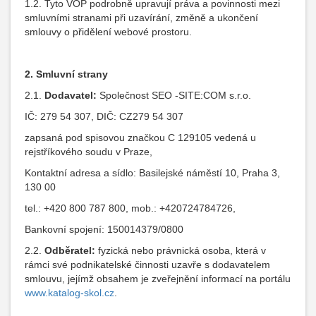
1.2. Tyto VOP podrobně upravují práva a povinnosti mezi
smluvními stranami při uzavírání, změně a ukončení
smlouvy o přidělení webové prostoru.
2.
Smluvní strany
2.1.
Dodavatel:
Společnost SEO -SITE:COM s.r.o.
IČ: 279 54 307, DIČ: CZ279 54 307
zapsaná pod spisovou značkou C 129105 vedená u
rejstříkového soudu v Praze,
Kontaktní adresa a sídlo: Basilejské náměstí 10, Praha 3,
130 00
tel.: +420 800 787 800, mob.: +420724784726,
Bankovní spojení: 150014379/0800
2.2.
Odběratel:
fyzická nebo právnická osoba, která v
rámci své podnikatelské činnosti uzavře s dodavatelem
smlouvu, jejímž obsahem je zveřejnění informací na portálu
www.katalog-skol.cz
.