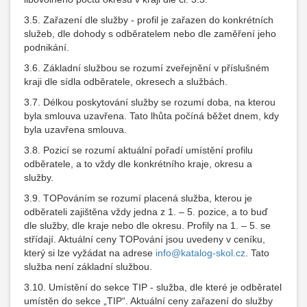
3.5. Zařazení dle služby - profil je zařazen do konkrétních
služeb, dle dohody s odběratelem nebo dle zaměření jeho
podnikání.
3.6. Základní službou se rozumí zveřejnění v příslušném
kraji dle sídla odběratele, okresech a službách.
3.7. Délkou poskytování služby se rozumí doba, na kterou
byla smlouva uzavřena. Tato lhůta počíná běžet dnem, kdy
byla uzavřena smlouva.
3.8. Pozicí se rozumí aktuální pořadí umístění profilu
odběratele, a to vždy dle konkrétního kraje, okresu a
služby.
3.9. TOPováním se rozumí placená služba, kterou je
odběrateli zajištěna vždy jedna z 1. – 5. pozice, a to buď
dle služby, dle kraje nebo dle okresu. Profily na 1. – 5. se
střídají. Aktuální ceny TOPování jsou uvedeny v ceníku,
který si lze vyžádat na adrese
info@katalog-skol.cz
. Tato
služba není základní službou.
3.10. Umístění do sekce TIP - služba, dle které je odběratel
umístěn do sekce „TIP“. Aktuální ceny zařazení do služby