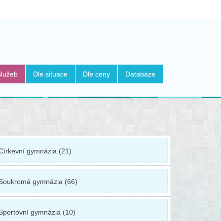
služeb
Dle situace
Dle ceny
Databáze
Církevní gymnázia (21)
Konzervato
Soukromá gymnázia (66)
Lycea (75)
Sportovní gymnázia (10)
Obchodní 