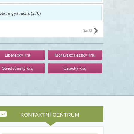
Státní gymnázia (270)
SOŠ ekolog
Liberecký kraj
Moravskoslezský kraj
Středočeský kraj
Ústecký kraj
KONTAKTNÍ CENTRUM