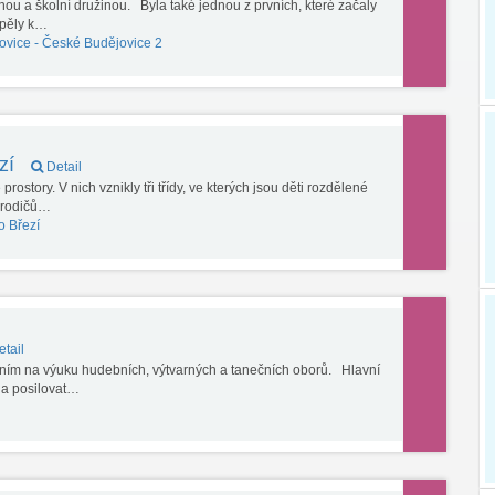
nou a školní družinou. Byla také jednou z prvních, které začaly
spěly k…
ovice -
České Budějovice 2
zí
Detail
ostory. V nich vznikly tři třídy, ve kterých jsou děti rozdělené
i rodičů…
o Březí
tail
ním na výuku hudebních, výtvarných a tanečních oborů. Hlavní
ů a posilovat…