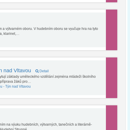
m a výtvarném oboru. V hudebním oboru se vyučuje hra na tyto
a, klarinet,…
n nad Vltavou
Detail
kytují základy uměleckého vzdělání zejména mládeži školního
 příprava žáků pro…
ou -
Týn nad Vltavou
ím na výuku hudebních, výtvarných, tanečních a literárně-
- Hudební Strunné…