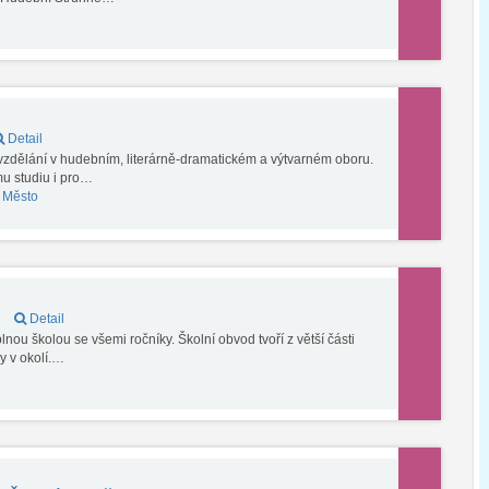
Detail
vzdělání v hudebním, literárně-dramatickém a výtvarném oboru.
mu studiu i pro…
í Město
e
Detail
lnou školou se všemi ročníky. Školní obvod tvoří z větší části
y v okolí.…