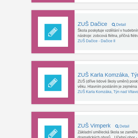
ZUŠ Dačice
Detail
Škola poskytuje vzdělání v hudební
nástroje: zobcová flétna, příčná flétn
ZUŠ Dačice -
Dačice II
ZUŠ Karla Komzáka, Tý
ZUŠ (dříve lidové školy umění) pos
věku. Hlavním posláním je zejména
ZUŠ Karla Komzáka, Týn nad Vltav
ZUŠ Vimperk
Detail
Základní umělecká škola se zaměřen
dramatických oborů. Učební obor 