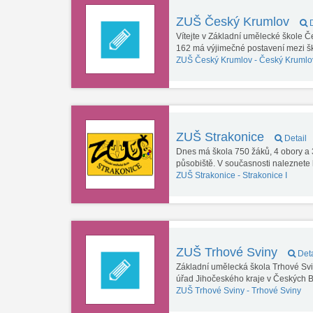
ZUŠ Český Krumlov
D
Vítejte v Základní umělecké škole 
162 má výjimečné postavení mezi 
ZUŠ Český Krumlov -
Český Krumlov
ZUŠ Strakonice
Detail
Dnes má škola 750 žáků, 4 obory a 3
působiště. V současnosti naleznet
ZUŠ Strakonice -
Strakonice I
ZUŠ Trhové Sviny
Deta
Základní umělecká škola Trhové Sviny
úřad Jihočeského kraje v Českých 
ZUŠ Trhové Sviny -
Trhové Sviny