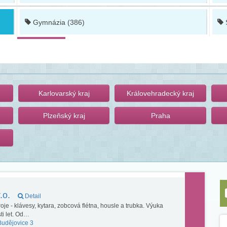
Gymnázia (386)
Karlovarský kraj
Královehradecký kraj
Plzeňský kraj
Praha
.o.
Detail
je - klávesy, kytara, zobcová flétna, housle a trubka. Výuka
ti let. Od…
udějovice 3