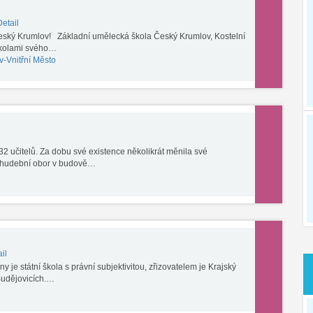
etail
Český Krumlov! Základní umělecká škola Český Krumlov, Kostelní
školami svého…
-Vnitřní Město
2 učitelů. Za dobu své existence několikrát měnila své
e hudební obor v budově…
il
 je státní škola s právní subjektivitou, zřizovatelem je Krajský
Budějovicích.…