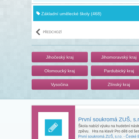
Základní umělecké školy (468)
Jihočeský kraj
Jihomoravský kraj
Olomoucký kraj
Pardubický kraj
Vysočina
Zlínský kraj
První soukromá ZUŠ, s.r
Škola nabízí výuku na hudební nástro
zpěvu. Hra na klavír Pro děti od šes
První soukromá ZUŠ, s.r.o. -
České B