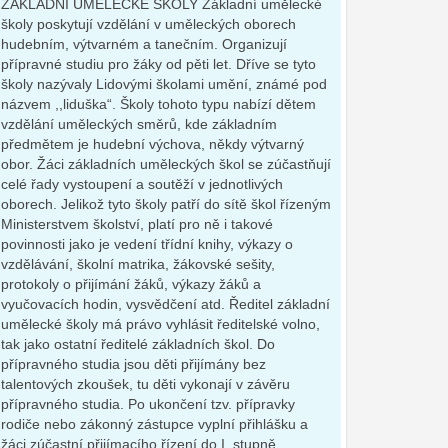
ZÁKLADNÍ UMĚLECKÉ ŠKOLY Základní umělecké
školy poskytují vzdělání v uměleckých oborech
hudebním, výtvarném a tanečním. Organizují
přípravné studiu pro žáky od pěti let. Dříve se tyto
školy nazývaly Lidovými školami umění, známé pod
názvem ,,liduška“. Školy tohoto typu nabízí dětem
vzdělání uměleckých směrů, kde základním
předmětem je hudební výchova, někdy výtvarný
obor. Žáci základních uměleckých škol se zúčastňují
celé řady vystoupení a soutěží v jednotlivých
oborech. Jelikož tyto školy patří do sítě škol řízeným
Ministerstvem školství, platí pro ně i takové
povinnosti jako je vedení třídní knihy, výkazy o
vzdělávání, školní matrika, žákovské sešity,
protokoly o přijímání žáků, výkazy žáků a
vyučovacích hodin, vysvědčení atd. Ředitel základní
umělecké školy má právo vyhlásit ředitelské volno,
tak jako ostatní ředitelé základních škol. Do
přípravného studia jsou děti přijímány bez
talentových zkoušek, tu děti vykonají v závěru
přípravného studia. Po ukončení tzv. přípravky
rodiče nebo zákonný zástupce vyplní přihlášku a
žáci zúčastní přijímacího řízení do I. stupně