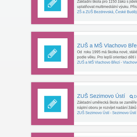
Základní škola pro 1150 žáků s jídel
uplatňovat multimediální výuku. Při
ZŠ a ZUŠ Bezdrevská, České Buděj
ZUŠ a MŠ Vlachovo Bře
Od roku 1995 má školka nové, stálé pr
podle věku. Pro lepší orientaci dětí 
ZUŠ a MŠ Vlachovo Březí -
Vlachov
ZUŠ Sezimovo Ústí
De
Základní umělecká škola se zaměře
náplní oboru je rozvíjet nadání žák
ZUŠ Sezimovo Ústí -
Sezimovo Ústí