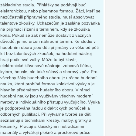
základního studia. Přihlášky se podávají buď
elektronickou, nebo písemnou formou. Žáci, kteří se
nezúčastnili přípravného studia, musí absolvovat
talentové zkoušky. Uchazečům je zaslána pozvánka
na přijímací řízení s termínem, kdy se zkouška
koná. Pokud se žák nemůže dostavit z vážných
důvodů, je mu určen náhradní termín. Ke studiu v
hudebním oboru jsou děti přijímány ve věku od pěti
let bez talentových zkoušek, na hudební nástroj
hrají podle své volby. Může to být klavír,
elektronické klávesové nástroje, zobcová flétna,
kytara, housle, ale také sólový a sborový zpěv. Pro
všechny žáky hudebního oboru je určena hudební
nauka, která probíhá formou kolektivní výuky a je
hlavním předmětem hudebního oboru. V rámci
hudební nauky jsou využívány všechny moderní
metody a individuálního přístupu vyučujícího. Výuka
je podporována řadou didaktických pomůcek a
odborných publikací. Při výtvarné tvorbě se děti
seznamují s technikami kresby, malby, grafiky a
keramiky. Pracují s klasickými i netradičními
materiály a vytvářejí plošné a prostorové práce.