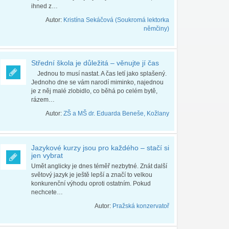
ihned z…
Autor:
Kristína Sekáčová (Soukromá lektorka
němčiny)
Střední škola je důležitá – věnujte jí čas
Jednou to musí nastat. A čas letí jako splašený.
Jednoho dne se vám narodí miminko, najednou
je z něj malé zlobidlo, co běhá po celém bytě,
rázem…
Autor:
ZŠ a MŠ dr. Eduarda Beneše, Kožlany
Jazykové kurzy jsou pro každého – stačí si
jen vybrat
Umět anglicky je dnes téměř nezbytné. Znát další
světový jazyk je ještě lepší a značí to velkou
konkurenční výhodu oproti ostatním. Pokud
nechcete…
Autor:
Pražská konzervatoř