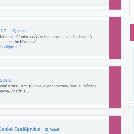
r.o.
Detail
áků se zaměřením na výuku hudebních a tanečních oborů:
na elektrické klávesové…
Budějovice 2
Detail
vené v roce 1975. Budova je jednopatrová, dole je umístěna
hovna, v patře je…
České Budějovice
Detail