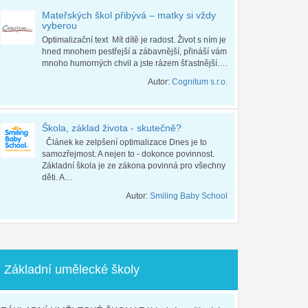
Mateřských škol přibývá – matky si vždy
vyberou
Optimalizační text Mít dítě je radost. Život s ním je
hned mnohem pestřejší a zábavnější, přináší vám
mnoho humorných chvil a jste rázem šťastnější.…
Autor:
Cognitum s.r.o.
Škola, základ života - skutečně?
Článek ke zelpšení optimalizace Dnes je to
samozřejmost. A nejen to - dokonce povinnost.
Základní škola je ze zákona povinná pro všechny
děti. A…
Autor:
Smiling Baby School
Základní umělecké školy