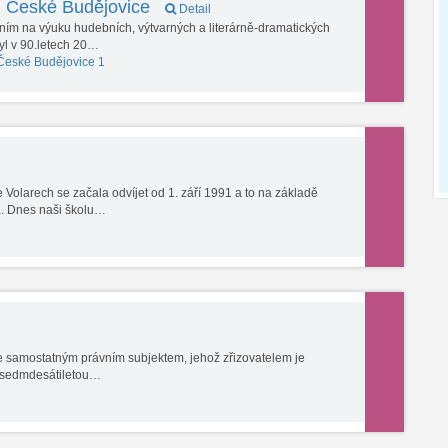
í, České Budějovice
Detail
ím na výuku hudebních, výtvarných a literárně-dramatických
byl v 90.letech 20…
České Budějovice 1
 Volarech se začala odvíjet od 1. září 1991 a to na základě
a. Dnes naši školu…
e samostatným právním subjektem, jehož zřizovatelem je
ž sedmdesátiletou…