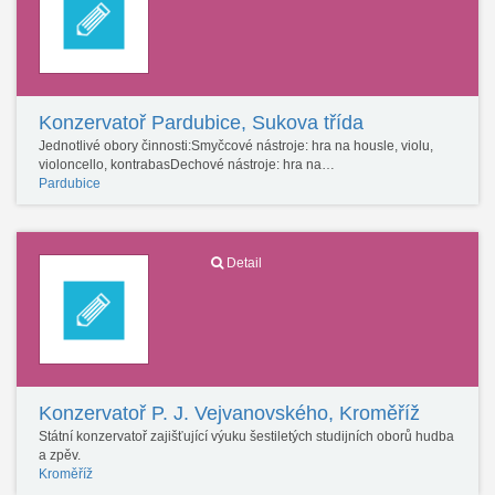
Konzervatoř Pardubice, Sukova třída
Jednotlivé obory činnosti:Smyčcové nástroje: hra na housle, violu,
violoncello, kontrabasDechové nástroje: hra na…
Pardubice
Detail
Konzervatoř P. J. Vejvanovského, Kroměříž
Státní konzervatoř zajišťující výuku šestiletých studijních oborů hudba
a zpěv.
Kroměříž