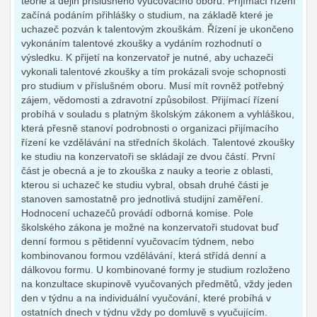
teorie a dějin příslušného vyučovacího oboru. Příjímací řízení
začíná podáním přihlášky o studium, na základě které je
uchazeč pozván k talentovým zkouškám. Řízení je ukončeno
vykonáním talentové zkoušky a vydáním rozhodnutí o
výsledku. K přijetí na konzervatoř je nutné, aby uchazeči
vykonali talentové zkoušky a tím prokázali svoje schopnosti
pro studium v příslušném oboru. Musí mít rovněž potřebný
zájem, vědomosti a zdravotní způsobilost. Přijímací řízení
probíhá v souladu s platným školským zákonem a vyhláškou,
která přesně stanoví podrobnosti o organizaci přijímacího
řízení ke vzdělávání na středních školách. Talentové zkoušky
ke studiu na konzervatoři se skládají ze dvou částí. První
část je obecná a je to zkouška z nauky a teorie z oblasti,
kterou si uchazeč ke studiu vybral, obsah druhé části je
stanoven samostatně pro jednotlivá studijní zaměření.
Hodnocení uchazečů provádí odborná komise. Pole
školského zákona je možné na konzervatoři studovat buď
denní formou s pětidenní vyučovacím týdnem, nebo
kombinovanou formou vzdělávání, která střídá denní a
dálkovou formu. U kombinované formy je studium rozloženo
na konzultace skupinově vyučovaných předmětů, vždy jeden
den v týdnu a na individuální vyučování, které probíhá v
ostatních dnech v týdnu vždy po domluvě s vyučujícím.