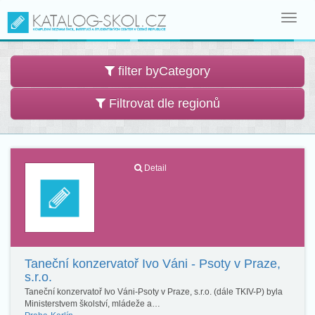
Toggl
navig
filter byCategory
Filtrovat dle regionů
Detail
Taneční konzervatoř Ivo Váni - Psoty v Praze,
s.r.o.
Taneční konzervatoř Ivo Váni-Psoty v Praze, s.r.o. (dále TKIV-P) byla
Ministerstvem školství, mládeže a…