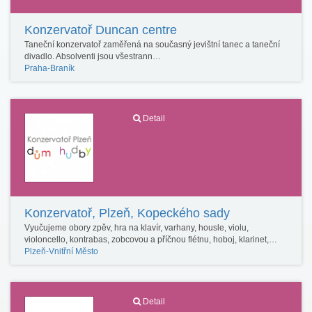
Konzervatoř Duncan centre
Taneční konzervatoř zaměřená na současný jevištní tanec a taneční
divadlo. Absolventi jsou všestrann…
Praha-Braník
Detail
Konzervatoř, Plzeň, Kopeckého sady
Vyučujeme obory zpěv, hra na klavír, varhany, housle, violu,
violoncello, kontrabas, zobcovou a příčnou flétnu, hoboj, klarinet,…
Plzeň-Vnitřní Město
Detail