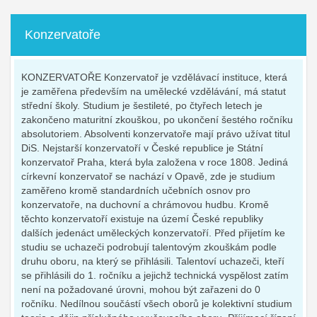
Konzervatoře
KONZERVATOŘE Konzervatoř je vzdělávací instituce, která
je zaměřena především na umělecké vzdělávání, má statut
střední školy. Studium je šestileté, po čtyřech letech je
zakončeno maturitní zkouškou, po ukončení šestého ročníku
absolutoriem. Absolventi konzervatoře mají právo užívat titul
DiS. Nejstarší konzervatoří v České republice je Státní
konzervatoř Praha, která byla založena v roce 1808. Jediná
církevní konzervatoř se nachází v Opavě, zde je studium
zaměřeno kromě standardních učebních osnov pro
konzervatoře, na duchovní a chrámovou hudbu. Kromě
těchto konzervatoří existuje na území České republiky
dalších jedenáct uměleckých konzervatoří. Před přijetím ke
studiu se uchazeči podrobují talentovým zkouškám podle
druhu oboru, na který se přihlásili. Talentoví uchazeči, kteří
se přihlásili do 1. ročníku a jejichž technická vyspělost zatím
není na požadované úrovni, mohou být zařazeni do 0
ročníku. Nedílnou součástí všech oborů je kolektivní studium