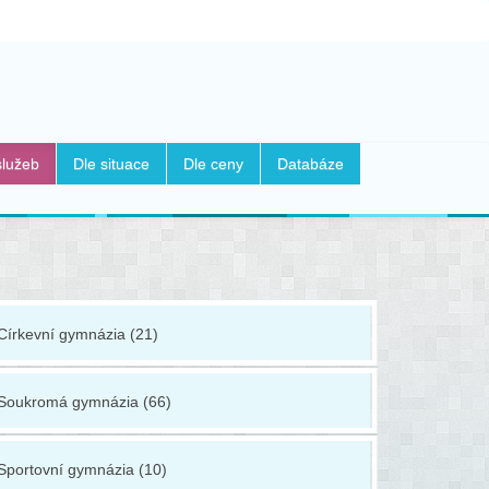
služeb
Dle situace
Dle ceny
Databáze
Církevní gymnázia (21)
Konzervato
Soukromá gymnázia (66)
Lycea (75)
Sportovní gymnázia (10)
Obchodní 