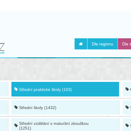
Dle regionu
Dle 
Střední praktické školy (103)
Střední školy (1432)
Střední vzdělání s maturitní zkouškou
(1251)