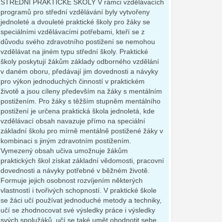
STŘEDNÍ PRAKTICKÉ ŠKOLY V rámci vzdělávacích
programů pro střední vzdělávání byly vytvořeny
jednoleté a dvouleté praktické školy pro žáky se
speciálními vzdělávacími potřebami, kteří se z
důvodu svého zdravotního postižení se nemohou
vzdělávat na jiném typu střední školy. Praktické
školy poskytují žákům základy odborného vzdělání
v daném oboru, předávají jim dovednosti a návyky
pro výkon jednoduchých činností v praktickém
životě a jsou cíleny především na žáky s mentálním
postižením. Pro žáky s těžším stupněm mentálního
postižení je určena praktická škola jednoletá, kde
vzdělávací obsah navazuje přímo na speciální
základní školu pro mírně mentálně postižené žáky v
kombinaci s jiným zdravotním postižením.
Vymezený obsah učiva umožnuje žákům
praktických škol získat základní vědomosti, pracovní
dovednosti a návyky potřebné v běžném životě.
Formuje jejich osobnost rozvíjením některých
vlastností i tvořivých schopností. V praktické škole
se žáci učí používat jednoduché metody a techniky,
učí se zhodnocovat své výsledky práce i výsledky
svých spolužáků, učí se také umět ohodnotit sebe