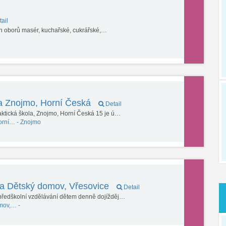
ail
ých oborů masér, kuchařské, cukrářské,…
la Znojmo, Horní Česká
Detail
aktická škola, Znojmo, Horní Česká 15 je ú…
orní… -
Znojmo
 a Dětský domov, Vřesovice
Detail
 předškolní vzdělávání dětem denně dojížděj…
mov,… -