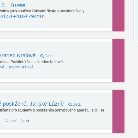
.o.
Detail
ikla jako součást Základní školy a praktické školy…
Králové-Pražské Předměstí
Hradec Králové
Detail
škola a Praktická škola Hradec Králové…
ové -
Hradec Králové
ě postižené, Janské Lázně
Detail
určena pro studenty s postižením pohybového aparátu, a to i se
,… -
Janské Lázně