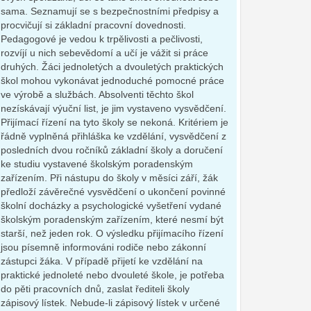
sama. Seznamují se s bezpečnostními předpisy a
procvičují si základní pracovní dovednosti.
Pedagogové je vedou k trpělivosti a pečlivosti,
rozvíjí u nich sebevědomí a učí je vážit si práce
druhých. Žáci jednoletých a dvouletých praktických
škol mohou vykonávat jednoduché pomocné práce
ve výrobě a službách. Absolventi těchto škol
nezískávají výuční list, je jim vystaveno vysvědčení.
Přijímací řízení na tyto školy se nekoná. Kritériem je
řádně vyplněná přihláška ke vzdělání, vysvědčení z
posledních dvou ročníků základní školy a doručení
ke studiu vystavené školským poradenským
zařízením. Při nástupu do školy v měsíci září, žák
předloží závěrečné vysvědčení o ukončení povinné
školní docházky a psychologické vyšetření vydané
školským poradenským zařízením, které nesmí být
starší, než jeden rok. O výsledku přijímacího řízení
jsou písemně informováni rodiče nebo zákonní
zástupci žáka. V případě přijetí ke vzdělání na
praktické jednoleté nebo dvouleté škole, je potřeba
do pěti pracovních dnů, zaslat řediteli školy
zápisový lístek. Nebude-li zápisový lístek v určené