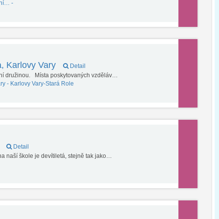
ní… -
a, Karlovy Vary
Detail
lní družinou. Místa poskytovaných vzděláv…
ry -
Karlovy Vary-Stará Role
š
Detail
 naší škole je devítiletá, stejně tak jako…