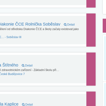
Diakonie ČCE Rolnička Soběslav
Detail
lení od střediska Diakonie ČCE a školy začaly existovat jako
CE… -
Soběslav III
a Štítného
Detail
i zdravotnickém zařízení - Základní školu při…
České Budějovice 7
ola Kaplice
Detail