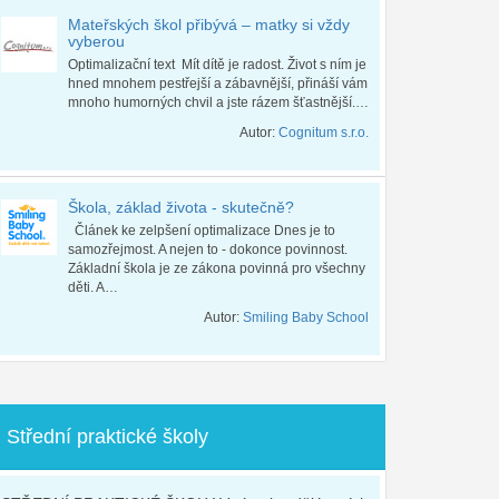
Mateřských škol přibývá – matky si vždy
vyberou
Optimalizační text Mít dítě je radost. Život s ním je
hned mnohem pestřejší a zábavnější, přináší vám
mnoho humorných chvil a jste rázem šťastnější.…
Autor:
Cognitum s.r.o.
Škola, základ života - skutečně?
Článek ke zelpšení optimalizace Dnes je to
samozřejmost. A nejen to - dokonce povinnost.
Základní škola je ze zákona povinná pro všechny
děti. A…
Autor:
Smiling Baby School
Střední praktické školy