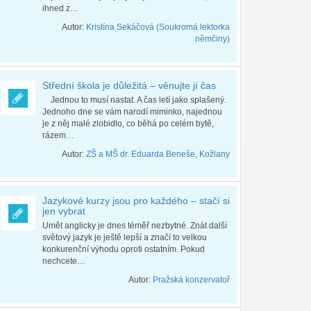
ihned z…
Autor:
Kristína Sekáčová (Soukromá lektorka
němčiny)
Střední škola je důležitá – věnujte jí čas
Jednou to musí nastat. A čas letí jako splašený.
Jednoho dne se vám narodí miminko, najednou
je z něj malé zlobidlo, co běhá po celém bytě,
rázem…
Autor:
ZŠ a MŠ dr. Eduarda Beneše, Kožlany
Jazykové kurzy jsou pro každého – stačí si
jen vybrat
Umět anglicky je dnes téměř nezbytné. Znát další
světový jazyk je ještě lepší a značí to velkou
konkurenční výhodu oproti ostatním. Pokud
nechcete…
Autor:
Pražská konzervatoř