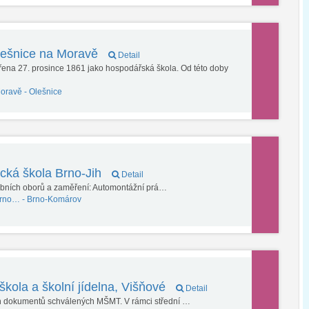
Olešnice na Moravě
Detail
vřena 27. prosince 1861 jako hospodářská škola. Od této doby
Moravě -
Olešnice
ická škola Brno-Jih
Detail
ebních oborů a zaměření: Automontážní prá…
Brno… -
Brno-Komárov
škola a školní jídelna, Višňové
Detail
h dokumentů schválených MŠMT. V rámci střední …