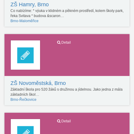
ZŠ Hamry, Brno
Co nabízíme: * výuka v klidném a pěkném prostředí, kolem školy park,
řeka Svitava * budova &scaron…
Brno-Maloměřice
Detail
ZŠ Novoměstská, Brno
Základní škola pro 520 žáků s družinou a jídelnou. Jako jedna z mála
základních škol…
Brno-Řečkovice
Detail